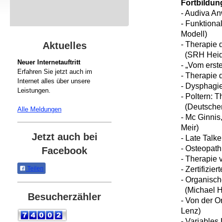
Fortbildu
- Audiva A
- Funktiona
Modell)
- Therapie
Aktuelles
(SRH Heid
Neuer Internetauftritt
- „Vom erst
Erfahren Sie jetzt auch im
- Therapie 
Internet alles über unsere
- Dysphagie
Leistungen.
- Poltern: 
(Deutscher
Alle Meldungen
- Mc Ginni
Meir)
Jetzt auch bei
- Late Talk
- Osteopath
Facebook
- Therapie
- Zertifizie
Teilen
- Organisch
(Michael He
Besucherzähler
- Von der O
Lenz)
- Variables