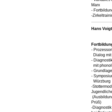
Marx
- Fortbildu
-Zirkeltrai
Hans Voigt
Fortbildu
- Prozessor
Dialog mit
- Diagnosti
mit phonol
- Grundlag
- Symposiu
Würzburg
-Stottermodi
Jugendlich
(Ausbildung
Prüß)
-Diagnostik